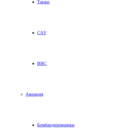
Танки
САУ
ВВС
Авиация
Бомбардировщики