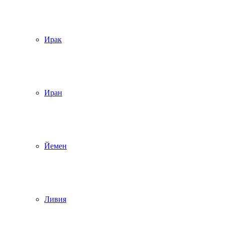
Ирак
Иран
Йемен
Ливия