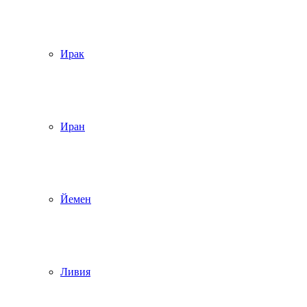
Ирак
Иран
Йемен
Ливия