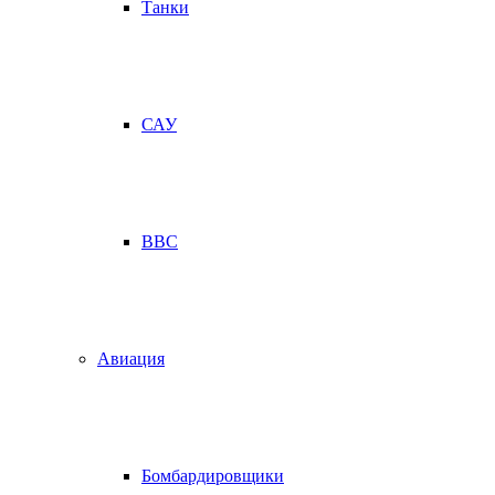
Танки
САУ
ВВС
Авиация
Бомбардировщики