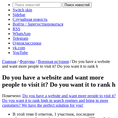
Поиск новостей
Switch skin
Sidebar
Случайная новость
Войти / Зарегистрироваться
RSS
WhatsApp
Telegram
Одноклассники
vk.com
YouTube
Главная
/
Форумы
/
Военная история
/
Do you have a website
and want more people to visit it? Do you want it to rank h
Do you have a website and want more
people to visit it? Do you want it to rank h
Помечено:
Do you have a website and want more people to visit it?
Do you want it to rank high in search engines and bring in more
customers? We have the perfect solution for you!
В этой теме 0 ответов, 1 участник, последнее