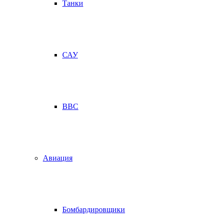
Танки
САУ
ВВС
Авиация
Бомбардировщики