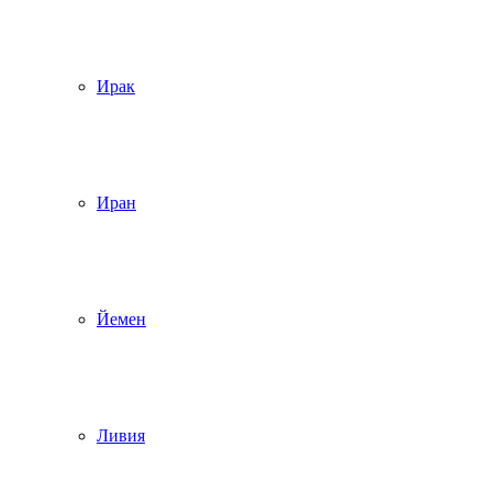
Ирак
Иран
Йемен
Ливия