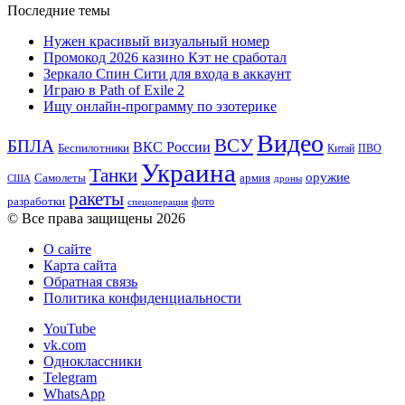
Последние темы
Нужен красивый визуальный номер
Промокод 2026 казино Кэт не сработал
Зеркало Спин Сити для входа в аккаунт
Играю в Path of Exile 2
Ищу онлайн-программу по эзотерике
Видео
ВСУ
БПЛА
ВКС России
Беспилотники
Китай
ПВО
Украина
Танки
оружие
Самолеты
армия
США
дроны
ракеты
разработки
фото
спецоперация
© Все права защищены 2026
О сайте
Карта сайта
Обратная связь
Политика конфиденциальности
YouTube
vk.com
Одноклассники
Telegram
WhatsApp