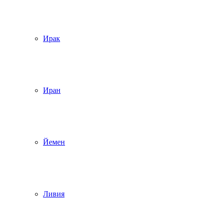
Ирак
Иран
Йемен
Ливия