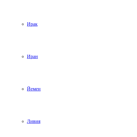
Ирак
Иран
Йемен
Ливия