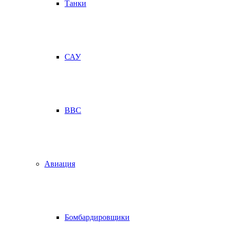
Танки
САУ
ВВС
Авиация
Бомбардировщики