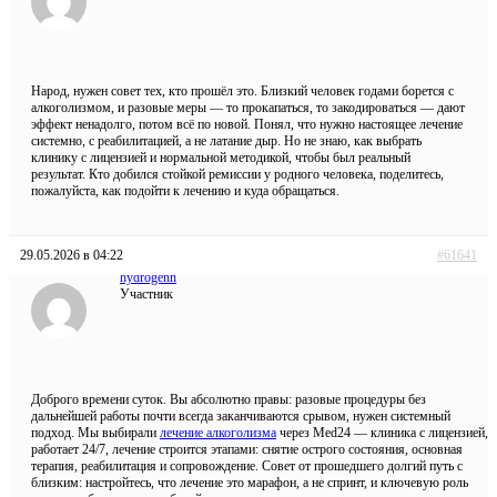
Народ, нужен совет тех, кто прошёл это. Близкий человек годами борется с
алкоголизмом, и разовые меры — то прокапаться, то закодироваться — дают
эффект ненадолго, потом всё по новой. Понял, что нужно настоящее лечение
системно, с реабилитацией, а не латание дыр. Но не знаю, как выбрать
клинику с лицензией и нормальной методикой, чтобы был реальный
результат. Кто добился стойкой ремиссии у родного человека, поделитесь,
пожалуйста, как подойти к лечению и куда обращаться.
29.05.2026 в 04:22
#61641
hydrogenn
Участник
Доброго времени суток. Вы абсолютно правы: разовые процедуры без
дальнейшей работы почти всегда заканчиваются срывом, нужен системный
подход. Мы выбирали
лечение алкоголизма
через Med24 — клиника с лицензией,
работает 24/7, лечение строится этапами: снятие острого состояния, основная
терапия, реабилитация и сопровождение. Совет от прошедшего долгий путь с
близким: настройтесь, что лечение это марафон, а не спринт, и ключевую роль