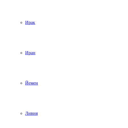
Ирак
Иран
Йемен
Ливия