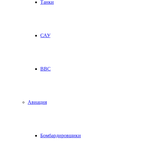
Танки
САУ
ВВС
Авиация
Бомбардировщики