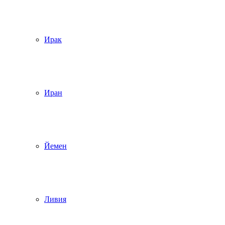
Ирак
Иран
Йемен
Ливия