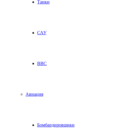
Танки
САУ
ВВС
Авиация
Бомбардировщики