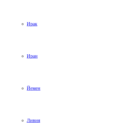
Ирак
Иран
Йемен
Ливия