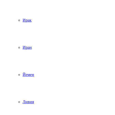
Ирак
Иран
Йемен
Ливия