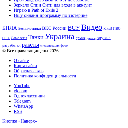
Зеркало Спин Сити для входа в аккаунт
Играю в Path of Exile 2
Ищу онлайн-программу по эзотерике
Видео
ВСУ
БПЛА
ВКС России
Беспилотники
Китай
ПВО
Украина
Танки
оружие
Самолеты
армия
США
дроны
ракеты
разработки
фото
спецоперация
© Все права защищены 2026
О сайте
Карта сайта
Обратная связь
Политика конфиденциальности
YouTube
vk.com
Одноклассники
Telegram
WhatsApp
RSS
Кнопка «Наверх»