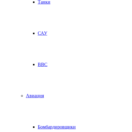
Танки
САУ
ВВС
Авиация
Бомбардировщики