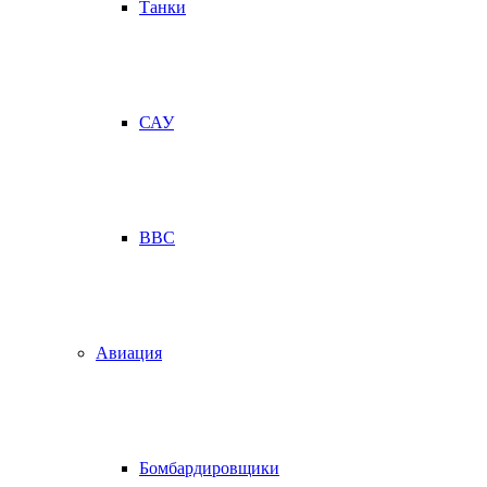
Танки
САУ
ВВС
Авиация
Бомбардировщики