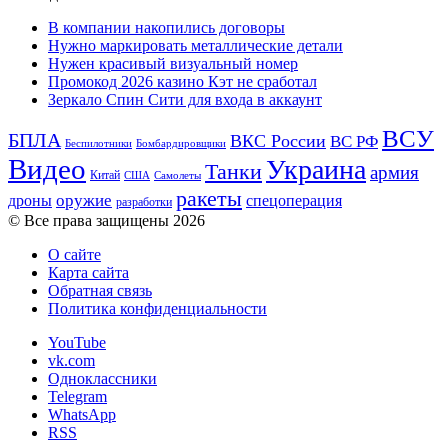
В компании накопились договоры
Нужно маркировать металлические детали
Нужен красивый визуальный номер
Промокод 2026 казино Кэт не сработал
Зеркало Спин Сити для входа в аккаунт
ВСУ
БПЛА
ВКС России
ВС РФ
Беспилотники
Бомбардировщики
Видео
Украина
Танки
армия
Китай
США
Самолеты
ракеты
оружие
дроны
спецоперация
разработки
© Все права защищены 2026
О сайте
Карта сайта
Обратная связь
Политика конфиденциальности
YouTube
vk.com
Одноклассники
Telegram
WhatsApp
RSS