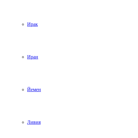
Ирак
Иран
Йемен
Ливия