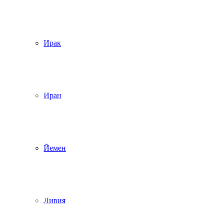
Ирак
Иран
Йемен
Ливия