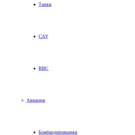
Танки
САУ
ВВС
Авиация
Бомбардировщики