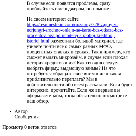
В случае если появятся проблемы, сразу
пообщайтесь с менеджером, он поможет.
На своем интернет сайте
https://resumeshkin.com/ru/zaimy/728-zajmy-v-
nerjungri-srochno-onlajn-na-kartu-bez-otkaza-bez-
procentov-bez-poruchitelej-s-plohoj-kreditnoj-
istoriej.html
разместили большой материал, где
узнаете почти все о самых разных МФО,
процентных ставках и сроках. Так к примеру, кто
сможет выдать микрозайм, в случае если плохая
история кредитования? Как сегодня следует
выбрать фирму, выдающую займы? На что
потребуется обращать свое внимание и какая
приблизительно переплата? Мы в
действительности обо всем рассказали. Если будет
интересно, прочитайте. Если же впервые вы
оформляете займ, тогда обязательно посмотрите
наш обзор.
Автор
Сообщения
Просмотр 0 веток ответов