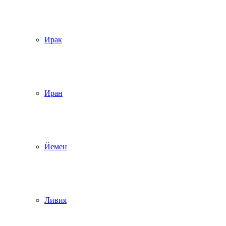
Ирак
Иран
Йемен
Ливия