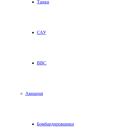
Танки
САУ
ВВС
Авиация
Бомбардировщики