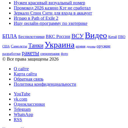
Нужен красивый визуальный номер
Промокод 2026 казино Кэт не сработал
Зеркало Спин Сити для входа в аккаунт
Играю в Path of Exile 2
Ищу онлайн-программу по эзотерике
Видео
ВСУ
БПЛА
ВКС России
Беспилотники
Китай
ПВО
Украина
Танки
оружие
Самолеты
армия
США
дроны
ракеты
разработки
спецоперация
фото
© Все права защищены 2026
О сайте
Карта сайта
Обратная связь
Политика конфиденциальности
YouTube
vk.com
Одноклассники
Telegram
WhatsApp
RSS