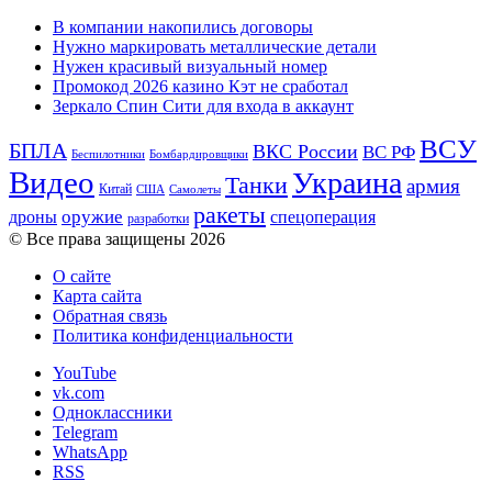
В компании накопились договоры
Нужно маркировать металлические детали
Нужен красивый визуальный номер
Промокод 2026 казино Кэт не сработал
Зеркало Спин Сити для входа в аккаунт
ВСУ
БПЛА
ВКС России
ВС РФ
Беспилотники
Бомбардировщики
Видео
Украина
Танки
армия
Китай
США
Самолеты
ракеты
оружие
дроны
спецоперация
разработки
© Все права защищены 2026
О сайте
Карта сайта
Обратная связь
Политика конфиденциальности
YouTube
vk.com
Одноклассники
Telegram
WhatsApp
RSS