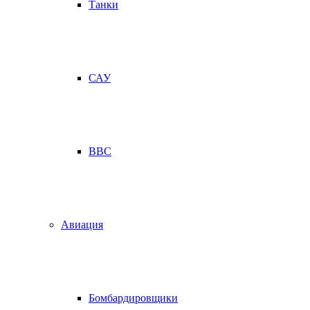
Танки
САУ
ВВС
Авиация
Бомбардировщики