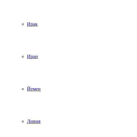
Ирак
Иран
Йемен
Ливия