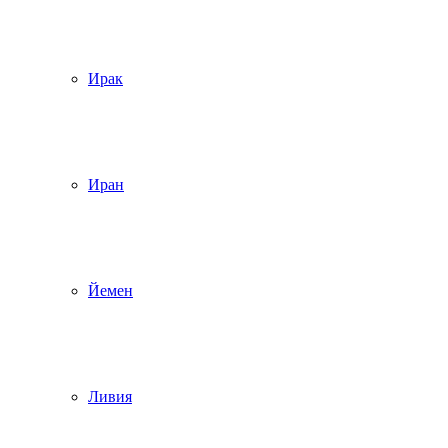
Ирак
Иран
Йемен
Ливия