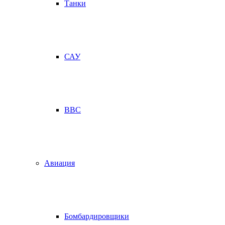
Танки
САУ
ВВС
Авиация
Бомбардировщики