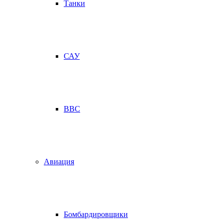
Танки
САУ
ВВС
Авиация
Бомбардировщики