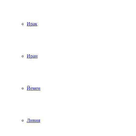
Ирак
Иран
Йемен
Ливия