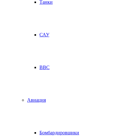
Танки
САУ
ВВС
Авиация
Бомбардировщики