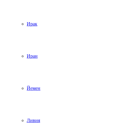
Ирак
Иран
Йемен
Ливия