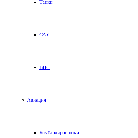
Танки
САУ
ВВС
Авиация
Бомбардировщики