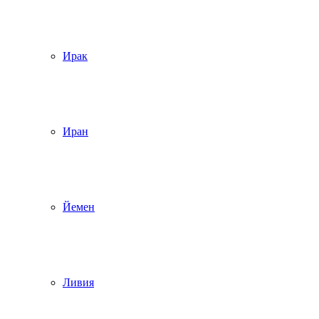
Ирак
Иран
Йемен
Ливия