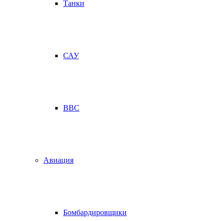
Танки
САУ
ВВС
Авиация
Бомбардировщики