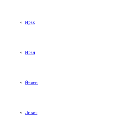
Ирак
Иран
Йемен
Ливия