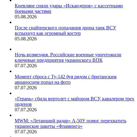
Киевляне сняли удары «Искандеров» с кассетными
боевыми частями
05.08.2026
После снайперского попадания дрона танк ВСУ
вспыхнул как огромный костер
05.08.2026
Ночь возмездия. Российские военные уничтожили
ключевые предприятия украинского ВПК
07.07.2026
Момент сброса с Ту-142 буя рядом с британским
авианосцем попал на фото
07.07.2026
«Герань» сбила вертолет с майором ВСУ, кавалером трех
орденов
07.07.2026
MWM: «Летающий радар» А-50У помог перехватить
украинские ракеты «Фламинго»
07.07.2026