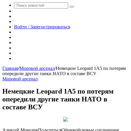
Поиск
Switch
новостей
skin
Sidebar
Случайная
новость
Войти / Зарегистрироваться
RSS
WhatsApp
Telegram
Одноклассники
vk.com
YouTube
Главная
/
Мировой арсенал
/
Немецкие Leopard 1A5 по потерям
опередили другие танки НАТО в составе ВСУ
Мировой арсенал
Немецкие Leopard 1A5 по потерям
опередили другие танки НАТО в
составе ВСУ
Алексей Моисеев
Поделиться
Общевойсковые соединения