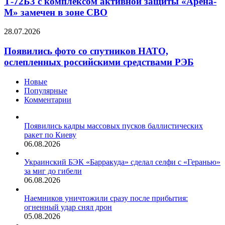
Т-72Б3 с комплексом активной защиты «Арена-
активной
М» замечен в зоне СВО
защиты
«Арена-
Появились
28.07.2026
М»
фото
замечен
со
Появились фото со спутников НАТО,
в
спутников
ослепленных российскими средствами РЭБ
зоне
НАТО,
СВО
ослепленных
Новые
российскими
Популярные
средствами
Комментарии
РЭБ
Появились кадры массовых пусков баллистических
ракет по Киеву
06.08.2026
Украинский БЭК «Барракуда» сделал селфи с «Геранью»
за миг до гибели
06.08.2026
Наемников уничтожили сразу после прибытия:
огненный удар снял дрон
05.08.2026