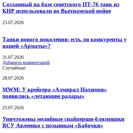
Созданный на базе советского ПТ-76 танк из
КНР использовали во Вьетнамской войне
23.07.2026
Танки нового поколения: есть ли конкуренты у
нашей «Арматы»?
31.07.2026
Добавить комментарий
Случайные
MWM:
28.07.2026
У
крейсера
MWM: У крейсера «Адмирал Нахимов»
«Адмирал
появились «летающие радары»
Нахимов»
появились
Уничтожены
25.07.2026
«летающие
медийные
радары»
снайперши-
Уничтожены медийные снайперши-близняшки
близняшки
ВСУ Авдеенко с позывным «Бабочки»
ВСУ