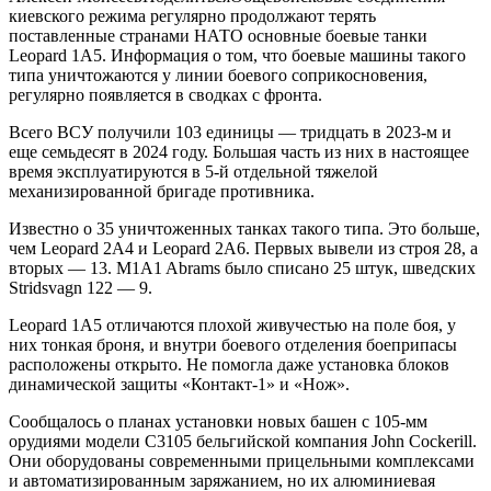
киевского режима регулярно продолжают терять
поставленные странами НАТО основные боевые танки
Leopard 1A5. Информация о том, что боевые машины такого
типа уничтожаются у линии боевого соприкосновения,
регулярно
появляется в сводках с фронта.
Всего ВСУ получили 103 единицы — тридцать в 2023-м и
еще семьдесят в 2024 году. Большая часть из них в настоящее
время эксплуатируются в 5-й отдельной тяжелой
механизированной бригаде противника.
Известно о 35 уничтоженных танках такого типа. Это больше,
чем Leopard 2A4 и Leopard 2A6. Первых вывели из строя 28, а
вторых — 13. M1A1 Abrams было списано 25 штук, шведских
Stridsvagn 122 — 9.
Leopard 1A5 отличаются плохой живучестью на поле боя, у
них тонкая броня, и внутри боевого отделения боеприпасы
расположены открыто. Не помогла даже установка блоков
динамической защиты «Контакт-1» и «Нож».
Сообщалось о планах установки новых башен с 105-мм
орудиями модели C3105 бельгийской компания John Cockerill.
Они оборудованы современными прицельными комплексами
и автоматизированным заряжанием, но их алюминиевая