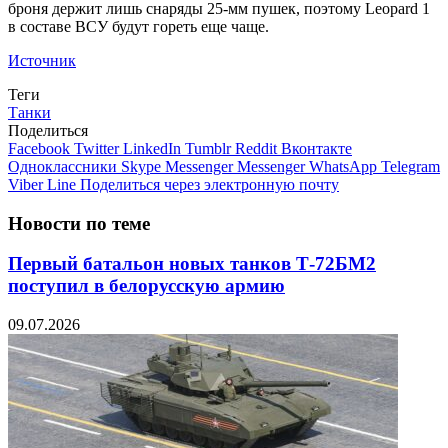
броня держит лишь снаряды 25-мм пушек, поэтому Leopard 1
в составе ВСУ будут гореть еще чаще.
Источник
Теги
Танки
Поделиться
Facebook
Twitter
LinkedIn
Tumblr
Reddit
Вконтакте
Одноклассники
Skype
Messenger
Messenger
WhatsApp
Telegram
Viber
Line
Поделиться через электронную почту
Новости по теме
Первый батальон новых танков Т-72БМ2
поступил в белорусскую армию
09.07.2026