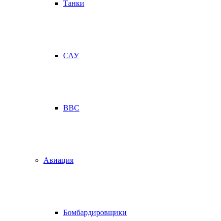
Танки
САУ
ВВС
Авиация
Бомбардировщики