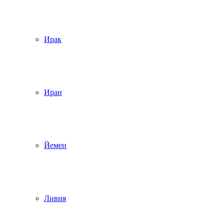
Ирак
Иран
Йемен
Ливия