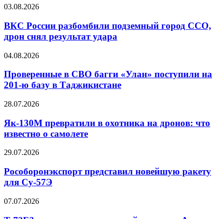
Авдеенко
ВКС
03.08.2026
с
России
позывным
разбомбили
ВКС России разбомбили подземный город ССО,
«Бабочки»
подземный
дрон снял результат удара
город
ССО,
Проверенные
04.08.2026
дрон
в
снял
СВО
Проверенные в СВО багги «Улан» поступили на
результат
багги
201-ю базу в Таджикистане
удара
«Улан»
поступили
Як-130М
28.07.2026
на
превратили
201-
в
Як-130М превратили в охотника на дронов: что
ю
охотника
известно о самолете
базу
на
в
дронов:
Таджикистане
Рособоронэкспорт
29.07.2026
что
представил
известно
новейшую
Рособоронэкспорт представил новейшую ракету
о
ракету
для Су-57Э
самолете
для
Су-57Э
Т-72Б3
07.07.2026
с
комплексом