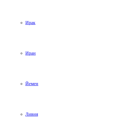
Ирак
Иран
Йемен
Ливия