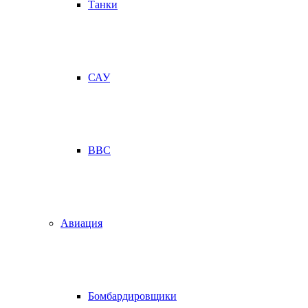
Танки
САУ
ВВС
Авиация
Бомбардировщики