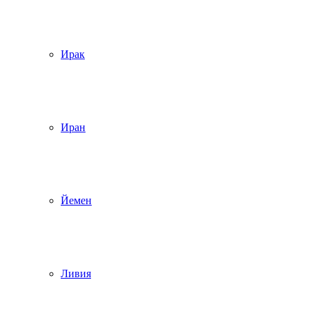
Ирак
Иран
Йемен
Ливия