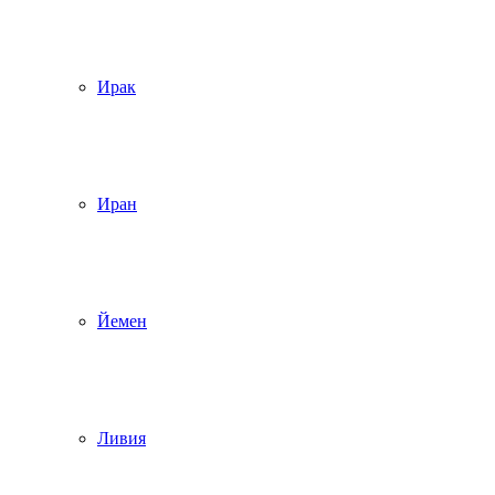
Ирак
Иран
Йемен
Ливия