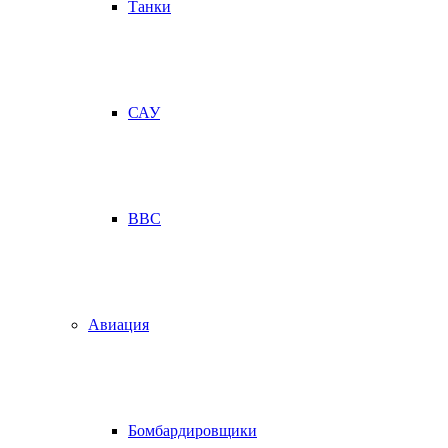
Танки
САУ
ВВС
Авиация
Бомбардировщики