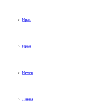
Ирак
Иран
Йемен
Ливия