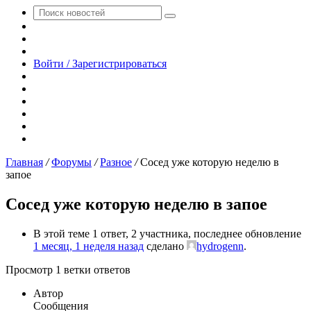
Поиск
Switch
новостей
skin
Sidebar
Случайная
новость
Войти / Зарегистрироваться
RSS
WhatsApp
Telegram
Одноклассники
vk.com
YouTube
Главная
/
Форумы
/
Разное
/
Сосед уже которую неделю в
запое
Сосед уже которую неделю в запое
В этой теме 1 ответ, 2 участника, последнее обновление
1 месяц, 1 неделя назад
сделано
hydrogenn
.
Просмотр 1 ветки ответов
Автор
Сообщения