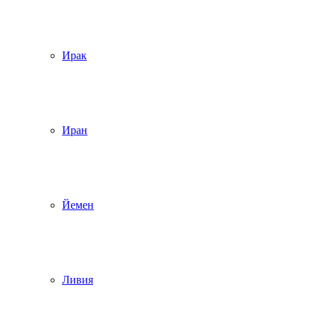
Ирак
Иран
Йемен
Ливия